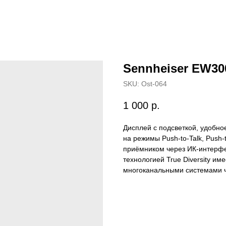
Sennheiser EW30
SKU:
Ost-064
1 000
р.
Дисплей с подсветкой, удобно
на режимы Push-to-Talk, Push-
приёмником через ИК-интерфе
технологией True Diversity им
многоканальными системами ч