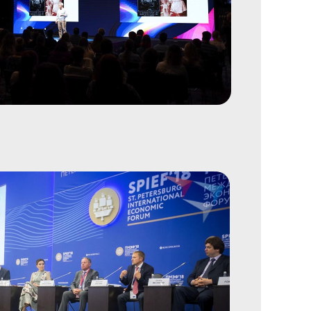
ение
иятий
трансляции
ическое
чение
иятий