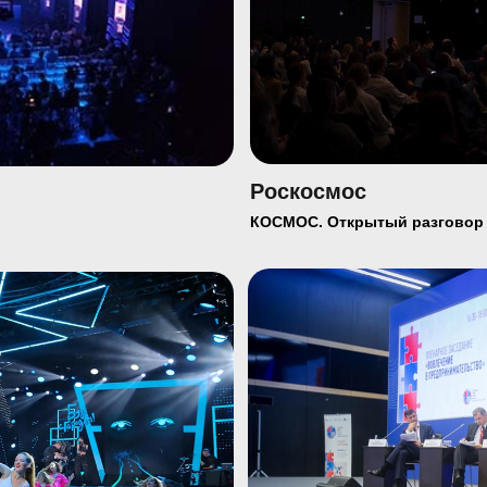
обеспеч
риятий
меропр
Видео-
Роскосмос
и техн
КОСМОС. Открытый разговор
обеспе
меропр