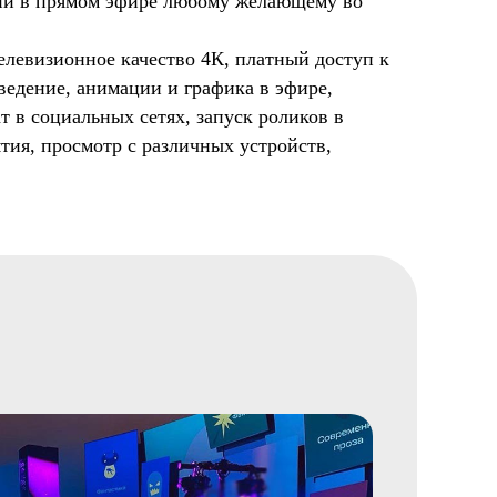
ции в прямом эфире любому желающему во
левизионное качество 4К, платный доступ к
ведение, анимации и графика в эфире,
т в социальных сетях, запуск роликов в
тия, просмотр с различных устройств,
Смотреть портфолио