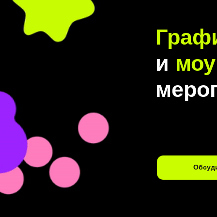
Граф
и
моу
меро
Обсуди