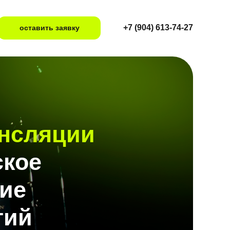
+7 (904) 613-74-27
оставить заявку
ансляции
ское
ие
тий