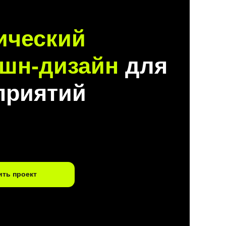
ический
шн-дизайн
для
приятий
ть проект