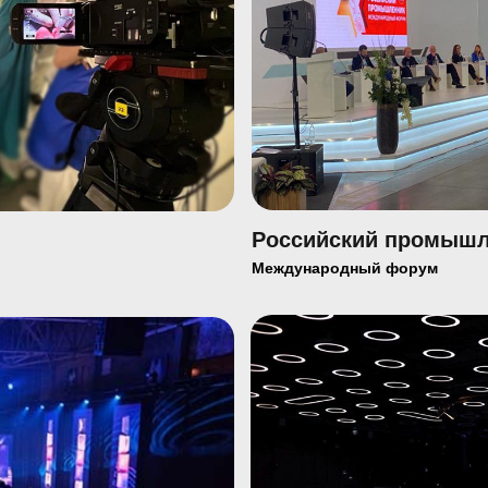
Российский промышл
Международный форум
Аренда
-трансляции
оборуд
ническое
и техни
ечение