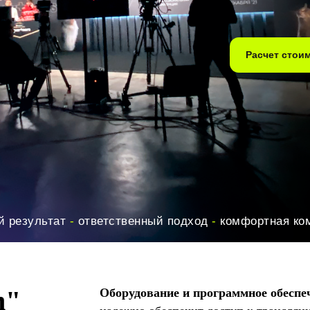
Расчет стои
й результат
-
ответственный подход
-
комфортная ко
m"
Оборудование и программное обеспе