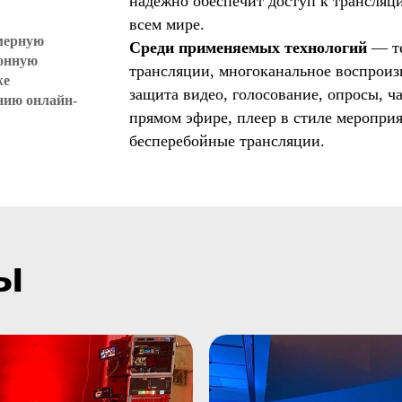
надежно обеспечит доступ к трансля
всем мире.
амерную
Среди применяемых технологий
— те
ионную
трансляции, многоканальное воспроиз
же
защита видео, голосование, опросы, ча
нию онлайн-
прямом эфире, плеер в стиле мероприя
бесперебойные трансляции.
ы