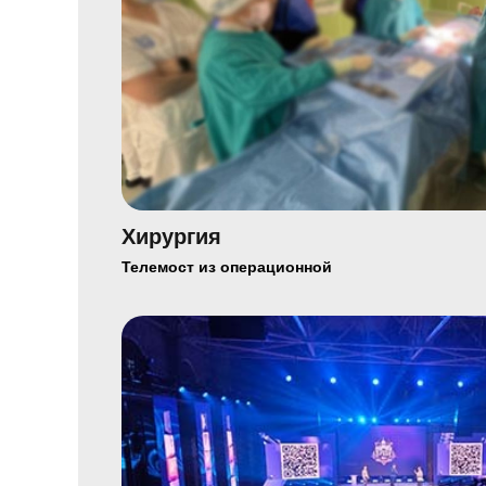
Хирургия
Телемост из операционной
Видео
и тех
обесп