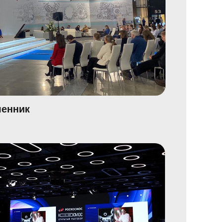
енник
ования
ческое