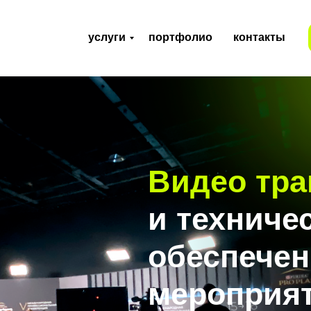
услуги
портфолио
контакты
Видео тр
и техниче
обеспечен
мероприя